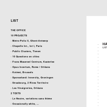
LIST
THE OFFICE
10 PROJECTS
· Metro-Polis II, Ghent-Antwerp
· Chapelle Int., lot I, Paris
· Public Clusters, Tienen
· 10 Questions on cities
∙ Frans Masereel Centrum, Kasterlee
∙ Opus Incertum, Rome / Orléans
· Kotmet, Brussels
· Sponseland: Innercity, Groningen
· Strasbourg, 2 Rives Territoire
· Les Vinaigreries, Orléans
2 TEXTS
· Le Neutre, variations sans thème
· Occasionally white, …